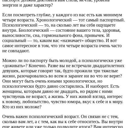
энергии и даже характер?
Если посмотреть глубже, у каждого из нас есть как минимум
четыре возраста. Хронологический — тот самый паспортный.
Психологический — то, на сколько лет вы себя ощущаете
внутри. Биологический — состояние вашего тела, здоровья,
выносливости, сна, гормонального фона, привычек. И
социальный — то, каким вас «назначает» общество. И вот
самое интересное в том, что эти четыре возраста очень часто
не совпадают.
Можно ли по паспорту быть молодой, а психологически уже
«доживать»? Конечно. Разве вы не встречали двадцатилетних
девушек, которые говорят так, будто прожили три тяжелые
жизни, разочаровались во всем и заранее ни во что не верят?
Они могут быть очень юными хронологически, но
психологически будто давно состарились. И наоборот. Есть
женщины, которым давно не двадцать, но рядом с ними
чувствуешь не возраст, а жизнь. У них живой взгляд, интерес
к новому, любопытство, чувство юмора, вкус к себе и к миру.
Кто из них моложе?
Очень важен психологический возраст. Он связан не с тем,
сколько вам лет, а с тем, как вы к себе относитесь. Вы внутри
еще живете или уже только подводите итоги? Вам интересно