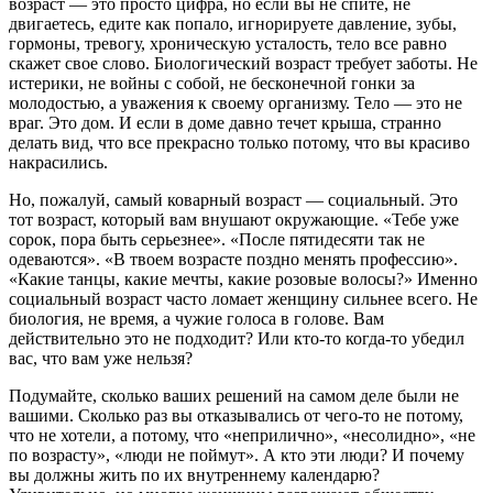
возраст — это просто цифра, но если вы не спите, не
двигаетесь, едите как попало, игнорируете давление, зубы,
гормоны, тревогу, хроническую усталость, тело все равно
скажет свое слово. Биологический возраст требует заботы. Не
истерики, не войны с собой, не бесконечной гонки за
молодостью, а уважения к своему организму. Тело — это не
враг. Это дом. И если в доме давно течет крыша, странно
делать вид, что все прекрасно только потому, что вы красиво
накрасились.
Но, пожалуй, самый коварный возраст — социальный. Это
тот возраст, который вам внушают окружающие. «Тебе уже
сорок, пора быть серьезнее». «После пятидесяти так не
одеваются». «В твоем возрасте поздно менять профессию».
«Какие танцы, какие мечты, какие розовые волосы?» Именно
социальный возраст часто ломает женщину сильнее всего. Не
биология, не время, а чужие голоса в голове. Вам
действительно это не подходит? Или кто-то когда-то убедил
вас, что вам уже нельзя?
Подумайте, сколько ваших решений на самом деле были не
вашими. Сколько раз вы отказывались от чего-то не потому,
что не хотели, а потому, что «неприлично», «несолидно», «не
по возрасту», «люди не поймут». А кто эти люди? И почему
вы должны жить по их внутреннему календарю?