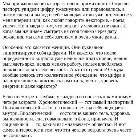
Мы привыкли мерить возраст очень примитивно. Открыли
паспорт, увидели цифру, ужаснулись или порадовались, а
потом сделали вывод о себе: молодая я или уже нет, многое у
меня впереди или, как любят говорить некоторые, «поезд
ушел». Но правда в том, что возраст у человека не один. И
когда мы начинаем смотреть на себя только через дату
рождения, мы сами себя загоняем в очень узкие рамки.
Особенно это касается женщин. Они буквально
гипнотизируют себя цифрами. Им кажется, что после
определенного возраста уже нельзя начинать новое, нельзя
выглядеть ярко, нельзя менять работу, нельзя влюбляться,
нельзя позволять себе легкость. А кто это решил? Откуда
вообще взялось это коллективное убеждение, что цифра в
паспорте должна диктовать вам стиль, мечты, уровень
энергии и даже характер?
Если посмотреть глубже, у каждого из нас есть как минимум
четыре возраста. Хронологический — тот самый паспортный.
Психологический — то, на сколько лет вы себя ощущаете
внутри. Биологический — состояние вашего тела, здоровья,
выносливости, сна, гормонального фона, привычек. И
социальный — то, каким вас «назначает» общество. И вот
самое интересное в том, что эти четыре возраста очень часто
не совпадают.