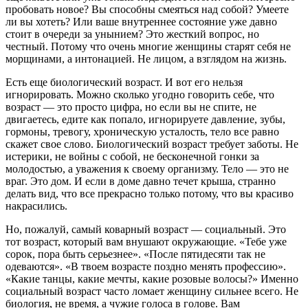
пробовать новое? Вы способны смеяться над собой? Умеете
ли вы хотеть? Или ваше внутреннее состояние уже давно
стоит в очереди за унынием? Это жесткий вопрос, но
честный. Потому что очень многие женщины старят себя не
морщинами, а интонацией. Не лицом, а взглядом на жизнь.
Есть еще биологический возраст. И вот его нельзя
игнорировать. Можно сколько угодно говорить себе, что
возраст — это просто цифра, но если вы не спите, не
двигаетесь, едите как попало, игнорируете давление, зубы,
гормоны, тревогу, хроническую усталость, тело все равно
скажет свое слово. Биологический возраст требует заботы. Не
истерики, не войны с собой, не бесконечной гонки за
молодостью, а уважения к своему организму. Тело — это не
враг. Это дом. И если в доме давно течет крыша, странно
делать вид, что все прекрасно только потому, что вы красиво
накрасились.
Но, пожалуй, самый коварный возраст — социальный. Это
тот возраст, который вам внушают окружающие. «Тебе уже
сорок, пора быть серьезнее». «После пятидесяти так не
одеваются». «В твоем возрасте поздно менять профессию».
«Какие танцы, какие мечты, какие розовые волосы?» Именно
социальный возраст часто ломает женщину сильнее всего. Не
биология, не время, а чужие голоса в голове. Вам