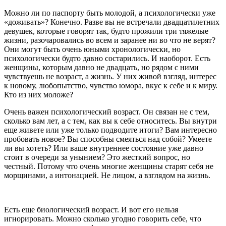
Можно ли по паспорту быть молодой, а психологически уже
«доживать»? Конечно. Разве вы не встречали двадцатилетних
девушек, которые говорят так, будто прожили три тяжелые
жизни, разочаровались во всем и заранее ни во что не верят?
Они могут быть очень юными хронологически, но
психологически будто давно состарились. И наоборот. Есть
женщины, которым давно не двадцать, но рядом с ними
чувствуешь не возраст, а жизнь. У них живой взгляд, интерес
к новому, любопытство, чувство юмора, вкус к себе и к миру.
Кто из них моложе?
Очень важен психологический возраст. Он связан не с тем,
сколько вам лет, а с тем, как вы к себе относитесь. Вы внутри
еще живете или уже только подводите итоги? Вам интересно
пробовать новое? Вы способны смеяться над собой? Умеете
ли вы хотеть? Или ваше внутреннее состояние уже давно
стоит в очереди за унынием? Это жесткий вопрос, но
честный. Потому что очень многие женщины старят себя не
морщинами, а интонацией. Не лицом, а взглядом на жизнь.
Есть еще биологический возраст. И вот его нельзя
игнорировать. Можно сколько угодно говорить себе, что