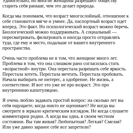
Удивительно, но многие женщины разрешают обществу
старить себя раньше, чем это делает природа.
Когда мы понимаем, что возраст многослойный, отношение к
себе становится мягче и умнее. Да, паспортный возраст идет
вперед. Это факт. Но психологический возраст можно беречь.
Биологический можно поддерживать. А социальный —
пересматривать, фильтровать и иногда просто отправлять
туда, где ему и место, подальше от вашего внутреннего
пространства.
Очень часто проблема не в том, что женщине много лет.
Проблема в том, что она слишком рано согласилась стать
«возрастной» внутри. Она перестала разрешать себе яркость.
Перестала хотеть. Перестала мечтать. Перестала пробовать.
Начала выбирать не интерес, а одобрение. Не жизнь, а
соответствие. И вот это уже не про возраст. Это про
внутреннюю капитуляцию.
Я очень люблю задавать простой вопрос: на сколько лет вы
себя ощущаете, когда никто не оценивает? Не когда вы
смотрите в зеркало критическим взглядом. Не когда слушаете
комментарии родни. А когда вы одна, в своем честном
состоянии. Вы там живая? Любопытная? Легкая? Смелая?
Или уже давно заранее себе все запретили?