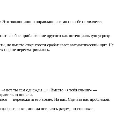
. Это эволюционно оправдано и само по себе не является
итать любое приближение другого как потенциальную угрозу.
йти, но вместо открытости срабатывает автоматический щит. Не
ех пор не пересматривалось.
— «а вот ты сам однажды…». Вместо «я тебя слышу» —
еправильно поняли.
ться — переложить его вовне. На вас. Сделать вас проблемой.
да физически, иногда оставаясь рядом, но становясь