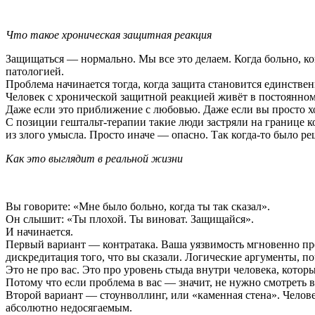
Что такое хроническая защитная реакция
Защищаться — нормально. Мы все это делаем. Когда больно, ко
патологией.
Проблема начинается тогда, когда защита становится единств
Человек с хронической защитной реакцией живёт в постоянном
Даже если это приближение с любовью. Даже если вы просто х
С позиции гештальт-терапии такие люди застряли на границе к
из злого умысла. Просто иначе — опасно. Так когда-то было реш
Как это выглядит в реальной жизни
Вы говорите: «Мне было больно, когда ты так сказал».
Он слышит: «Ты плохой. Ты виноват. Защищайся».
И начинается.
Первый вариант — контратака. Ваша уязвимость мгновенно пр
дискредитация того, что вы сказали. Логические аргументы, 
Это не про вас. Это про уровень стыда внутри человека, кото
Потому что если проблема в вас — значит, не нужно смотреть в
Второй вариант — стоунволлинг, или «каменная стена». Челове
абсолютно недосягаемым.