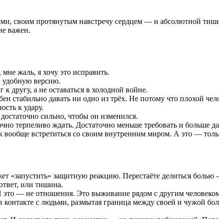
ами, своим протянутым навстречу сердцем — и абсолютной тишин
не важен.
 мне жаль, я хочу это исправить.
о удобную версию.
к другу, а не оставаться в холодной войне.
ен стабильно давать ни одно из трёх. Не потому что плохой чел
ость к удару.
 достаточно сильно, чтобы он изменился.
чно терпеливо ждать. Достаточно меньше требовать и больше да
к вообще встретиться со своим внутренним миром. А это — тольк
жет «запустить» защитную реакцию. Перестаёте делиться болью 
ответ, или тишина.
И это — не отношения. Это выживание рядом с другим человеком
в контакте с людьми, размытая граница между своей и чужой бол