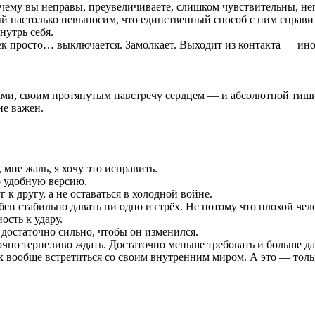
почему вы неправы, преувеличиваете, слишком чувствительны, н
рый настолько невыносим, что единственный способ с ним справи
нутрь себя.
к просто… выключается. Замолкает. Выходит из контакта — иног
ами, своим протянутым навстречу сердцем — и абсолютной тишин
не важен.
 мне жаль, я хочу это исправить.
о удобную версию.
к другу, а не оставаться в холодной войне.
ен стабильно давать ни одно из трёх. Не потому что плохой чел
ость к удару.
 достаточно сильно, чтобы он изменился.
чно терпеливо ждать. Достаточно меньше требовать и больше да
к вообще встретиться со своим внутренним миром. А это — тольк