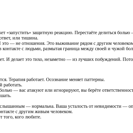
жет «запустить» защитную реакцию. Перестаёте делиться болью 
ответ, или тишина.
И это — не отношения. Это выживание рядом с другим человеком
в контакте с людьми, размытая граница между своей и чужой бол
ает. И делает это тихо, незаметно — из лучших побуждений. Пот
ся. Терапия работает. Осознание меняет паттерны.
й работать.
с болью — вас атакуют или игнорируют, вы берёте ответственно
ышать.
услышанным — нормальна. Ваша усталость от невидимости — оп
онтакте с другим живым человеком.
 того, кого любите.