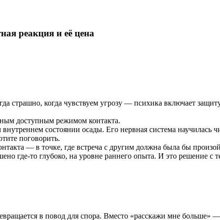
ная реакция и её цена
гда страшно, когда чувствуем угрозу — психика включает защиту
енным доступным режимом контакта.
 внутреннем состоянии осады. Его нервная система научилась ч
отите поговорить.
онтакта — в точке, где встреча с другим должна была бы произо
ено где-то глубоко, на уровне раннего опыта. И это решение с т
евращается в повод для спора. Вместо «расскажи мне больше» 