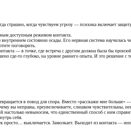
гда страшно, когда чувствуем угрозу — психика включает защиту
енным доступным режимом контакта.
 внутреннем состоянии осады. Его нервная система научилась ч
отите поговорить.
онтакта — в точке, где встреча с другим должна была бы произо
ено где-то глубоко, на уровне раннего опыта. И это решение с т
евращается в повод для спора. Вместо «расскажи мне больше» 
почему вы неправы, преувеличиваете, слишком чувствительны, н
рый настолько невыносим, что единственный способ с ним справи
нутрь себя.
к просто… выключается. Замолкает. Выходит из контакта — иног