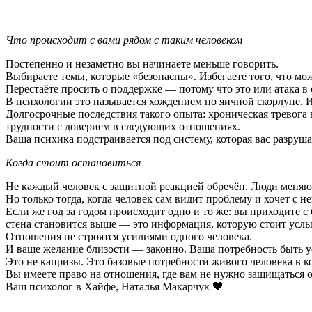
Что происходит с вами рядом с таким человеком
Постепенно и незаметно вы начинаете меньше говорить.
Выбираете темы, которые «безопасны». Избегаете того, что мо
Перестаёте просить о поддержке — потому что это или атака в 
В психологии это называется хождением по яичной скорлупе. 
Долгосрочные последствия такого опыта: хроническая тревога 
трудности с доверием в следующих отношениях.
Ваша психика подстраивается под систему, которая вас разруш
Когда стоит остановиться
Не каждый человек с защитной реакцией обречён. Люди меняют
Но только тогда, когда человек сам видит проблему и хочет с не
Если же год за годом происходит одно и то же: вы приходите 
стена становится выше — это информация, которую стоит усл
Отношения не строятся усилиями одного человека.
И ваше желание близости — законно. Ваша потребность быть 
Это не капризы. Это базовые потребности живого человека в к
Вы имеете право на отношения, где вам не нужно защищаться от
Ваш психолог в Хайфе, Наталья Макарчук 🖤