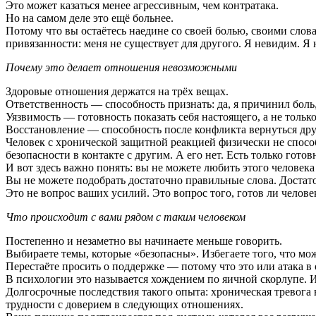
Это может казаться менее агрессивным, чем контратака.
Но на самом деле это ещё больнее.
Потому что вы остаётесь наедине со своей болью, своими слов
привязанности: меня не существует для другого. Я невидим. Я 
Почему это делает отношения невозможными
Здоровые отношения держатся на трёх вещах.
Ответственность — способность признать: да, я причинил боль,
Уязвимость — готовность показать себя настоящего, а не тольк
Восстановление — способность после конфликта вернуться друг 
Человек с хронической защитной реакцией физически не способ
безопасности в контакте с другим. А его нет. Есть только готовн
И вот здесь важно понять: вы не можете любить этого человека
Вы не можете подобрать достаточно правильные слова. Достато
Это не вопрос ваших усилий. Это вопрос того, готов ли челове
Что происходит с вами рядом с таким человеком
Постепенно и незаметно вы начинаете меньше говорить.
Выбираете темы, которые «безопасны». Избегаете того, что мо
Перестаёте просить о поддержке — потому что это или атака в 
В психологии это называется хождением по яичной скорлупе. 
Долгосрочные последствия такого опыта: хроническая тревога 
трудности с доверием в следующих отношениях.