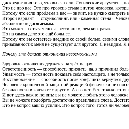
дискредитация того, что вы сказали. Логические аргументы, 
Это не про вас. Это про уровень стыда внутри человека, кото
Потому что если проблема в вас — значит, не нужно смотреть в
Второй вариант — стоунволлинг, или «каменная стена». Челове
абсолютно недосягаемым.
Это может казаться менее агрессивным, чем контратака.
Но на самом деле это ещё больнее.
Потому что вы остаётесь наедине со своей болью, своими слов
привязанности: меня не существует для другого. Я невидим. Я 
Почему это делает отношения невозможными
Здоровые отношения держатся на трёх вещах.
Ответственность — способность признать: да, я причинил боль,
Уязвимость — готовность показать себя настоящего, а не тольк
Восстановление — способность после конфликта вернуться друг 
Человек с хронической защитной реакцией физически не способ
безопасности в контакте с другим. А его нет. Есть только готовн
И вот здесь важно понять: вы не можете любить этого человека
Вы не можете подобрать достаточно правильные слова. Достато
Это не вопрос ваших усилий. Это вопрос того, готов ли челове