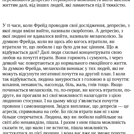
життям далі, від інших людей, які ламаються під її тяжкістю.
У ті часи, коли Фрейд проводив свої дослідження, депресію, з
якої люди вміли вийти, називали скорботою. А депресію, з
якої людині не вдавалося вийти, називали меланхолією. За
думкою Фрейда, коли ви щось або когось втратили, ви
втратили те, що любили і що було для вас цінним. Що ж
відбувається далі? Далі люди схильні концентрувати свою
любов на почутті втрати. Вони горюють і сумують, і через
деякий час повертаються до нормального емоційного життя.
За думкою Фрейда, меланхолія виникає у тих людей, які не
можуть відсунути негативні почуття на другий план. І коли
так відбувається, людина занурюється з головою в ці почуття:
кохання, ненависть, насолода, біль, жаль, гнів тощо. Якщо
починається меланхолія, то, по-перше, ви когось втратили, по-
друге, ви прогаяли всі свої можливості налагодити з цією
людиною стосунки. І на цьому місці з’являється почуття
провини і самознищення. Звідси випливає, що депресія — це
агресія, спрямована на себе. Бо після втрати вам ні з ким
більше сперечатися. Людина, яку ви любили найбільше на
світі або ненавиділи, пішла. І разом з ним пішла можливість
сказати те, що мали і не встигли, пішла можливість
достукатися до цієї людини, і вона вас вже не зможе почути.