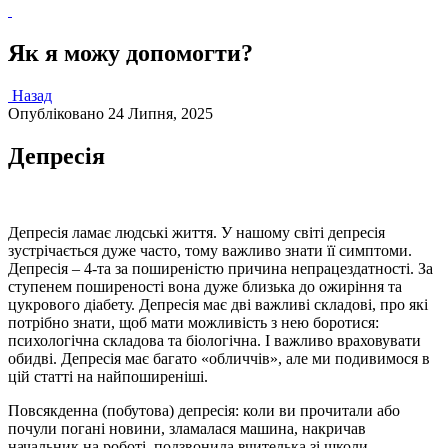
Як я можу допомогти?
Назад
Опубліковано
24 Липня, 2025
Депресія
Депресія ламає людські життя. У нашому світі депресія
зустрічається дуже часто, тому важливо знати її симптоми.
Депресія – 4-та за поширеністю причина непрацездатності. За
ступенем поширеності вона дуже близька до ожиріння та
цукрового діабету. Депресія має дві важливі складові, про які
потрібно знати, щоб мати можливість з нею боротися:
психологічна складова та біологічна. І важливо враховувати
обидві. Депресія має багато «обличчів», але ми подивимося в
цій статті на найпоширеніші.
Повсякденна (побутова) депресія: коли ви прочитали або
почули погані новини, зламалася машина, накричав
начальник на роботі, подзвонила вчителька зі школи —