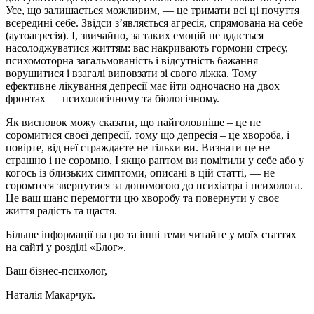
Усе, що залишається можливим, — це тримати всі ці почуття
всередині себе. Звідси з’являється агресія, спрямована на себе
(аутоагресія). І, звичайно, за таких емоцій не вдається
насолоджуватися життям: вас накривають гормони стресу,
психомоторна загальмованість і відсутність бажання
ворушитися і взагалі виповзати зі свого ліжка. Тому
ефективне лікування депресії має йти одночасно на двох
фронтах — психологічному та біологічному.
Як висновок можу сказати, що найголовніше – це не
соромитися своєї депресії, тому що депресія – це хвороба, і
повірте, від неї страждаєте не тільки ви. Визнати це не
страшно і не соромно. І якщо раптом ви помітили у себе або у
когось із близьких симптоми, описані в цій статті, — не
соромтеся звернутися за допомогою до психіатра і психолога.
Це ваш шанс перемогти цю хворобу та повернути у своє
життя радість та щастя.
Більше інформації на цю та інші теми читайте у моїх статтях
на сайті у розділі «Блог».
Ваш бізнес-психолог,
Наталія Макарчук.