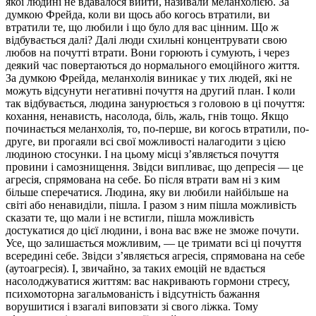
якої людині не вдавалося вийти, називали меланхолією. За
думкою Фрейда, коли ви щось або когось втратили, ви
втратили те, що любили і що було для вас цінним. Що ж
відбувається далі? Далі люди схильні концентрувати свою
любов на почутті втрати. Вони горюють і сумують, і через
деякий час повертаються до нормального емоційного життя.
За думкою Фрейда, меланхолія виникає у тих людей, які не
можуть відсунути негативні почуття на другий план. І коли
так відбувається, людина занурюється з головою в ці почуття:
кохання, ненависть, насолода, біль, жаль, гнів тощо. Якщо
починається меланхолія, то, по-перше, ви когось втратили, по-
друге, ви прогаяли всі свої можливості налагодити з цією
людиною стосунки. І на цьому місці з’являється почуття
провини і самознищення. Звідси випливає, що депресія — це
агресія, спрямована на себе. Бо після втрати вам ні з ким
більше сперечатися. Людина, яку ви любили найбільше на
світі або ненавиділи, пішла. І разом з ним пішла можливість
сказати те, що мали і не встигли, пішла можливість
достукатися до цієї людини, і вона вас вже не зможе почути.
Усе, що залишається можливим, — це тримати всі ці почуття
всередині себе. Звідси з’являється агресія, спрямована на себе
(аутоагресія). І, звичайно, за таких емоцій не вдається
насолоджуватися життям: вас накривають гормони стресу,
психомоторна загальмованість і відсутність бажання
ворушитися і взагалі виповзати зі свого ліжка. Тому