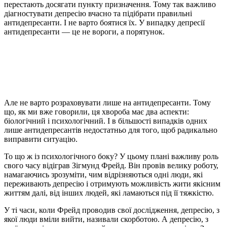
перестають досягати пункту призначення. Тому так важливо
діагностувати депресію вчасно та підібрати правильні
антидепресанти. І не варто боятися їх. У випадку депресії
антидепресанти — це не вороги, а порятунок.
Але не варто розраховувати лише на антидепресанти. Тому
що, як ми вже говорили, ця хвороба має два аспекти:
біологічний і психологічний. І в більшості випадків одних
лише антидепресантів недостатньо для того, щоб радикально
виправити ситуацію.
То що ж із психологічного боку? У цьому плані важливу роль
свого часу відіграв Зігмунд Фрейд. Він провів велику роботу,
намагаючись зрозуміти, чим відрізняються одні люди, які
переживають депресію і отримують можливість жити якісним
життям далі, від інших людей, які ламаються під її тяжкістю.
У ті часи, коли Фрейд проводив свої дослідження, депресію, з
якої люди вміли вийти, називали скорботою. А депресію, з