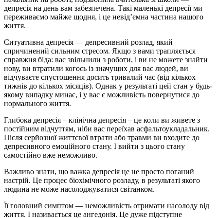
депресія на день вам забезпечена. Такі маленькі депресії ми
переживаємо майже щодня, і це невід’ємна частина нашого
життя.
Ситуативна депресія — депресивний розлад, який
спричинений сильним стресом. Якщо з вами трапляється
справжня біда: вас звільнили з роботи, і ви не можете знайти
нову, ви втратили когось із значущих для вас людей, ви
відчуваєте спустошення досить тривалий час (від кількох
тижнів до кількох місяців). Однак у результаті цей стан у будь-
якому випадку минає, і у вас є можливість повернутися до
нормального життя.
Глибока депресія – клінічна депресія – це коли ви живете з
постійним відчуттям, ніби вас переїхав асфальтоукладальник.
Після серйозної життєвої втрати або травми ви входите до
депресивного емоційного стану. І вийти з цього стану
самостійно вже неможливо.
Важливо знати, що важка депресія це не просто поганий
настрій. Це процес біохімічного розладу, в результаті якого
людина не може насолоджуватися світанком.
Її головний симптом — неможливість отримати насолоду від
життя. І називається це ангедонія. Це дуже підступне