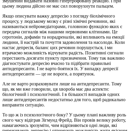
змушений видавати назовні гіпертрофовану реакцію. І при
цьому людина дійсно не має сил поворухнути пальцем.
Якщо описувати важку депресію з погляду біохімічного
процесу, у людському мозку є різні хімічні речовини, які
називаються нейромедіаторами, головною функцією яких є
передача сигналів між нашими нервовими клітинами. Це
серотонін, дофамін та норадреналін, які впливають на емоції
людини, її настрій та почуття задоволення та насолоди. Коли
настає депресія, баланс цих речовин порушується, і ми
втрачаємо можливість відчувати радість. Позитивні сигнали
перестають досягати пункту призначення. Тому так важливо
діагностувати депресію вчасно та підібрати правильні
антидепресанти. І не варто боятися їх. У випадку депресії
антидепресанти — це не вороги, а порятунок.
Але не варто розраховувати лише на антидепресанти. Тому
що, як ми вже говорили, ця хвороба має два аспекти:
біологічний і психологічний. І в більшості випадків одних
лише антидепресантів недостатньо для того, щоб радикально
виправити ситуацію.
То що ж із психологічного боку? У цьому плані важливу роль
свого часу відіграв Зігмунд Фрейд. Він провів велику роботу,
намагаючись зрозуміти, чим відрізняються одні люди, які
переживають депресію і отримують можливість жити якісним