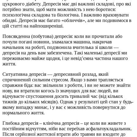
цукрового діабету. Депресія має дві важливі складові, про які
потрібно знати, щоб мати можливість з нею боротися:
психологічна складова та біологічна. І важливо враховувати
обидві. Депресія має багато «обличчів», але ми подивимося в
цій статті на найпоширеніші.
Повсякденна (побутова) депресія: коли ви прочитали або
почули погані новини, зламалася машина, накричав
начальник на роботі, подзвонила вчителька зі школи —
депресія на день вам забезпечена. Такі маленькі депресії ми
переживаємо майже щодня, і це невід’ємна частина нашого
життя.
Ситуативна депресія — депресивний розлад, який
спричинений сильним стресом. Якщо з вами трапляється
справжня біда: вас звільнили з роботи, і ви не можете знайти
нову, ви втратили когось із значущих для вас людей, ви
відчуваєте спустошення досить тривалий час (від кількох
тижнів до кількох місяців). Однак у результаті цей стан у будь-
якому випадку минає, і у вас є можливість повернутися до
нормального життя.
Глибока депресія – клінічна депресія – це коли ви живете з
постійним відчуттям, ніби вас переїхав асфальтоукладальник.
Після серйозної життєвої втрати або травми ви входите до