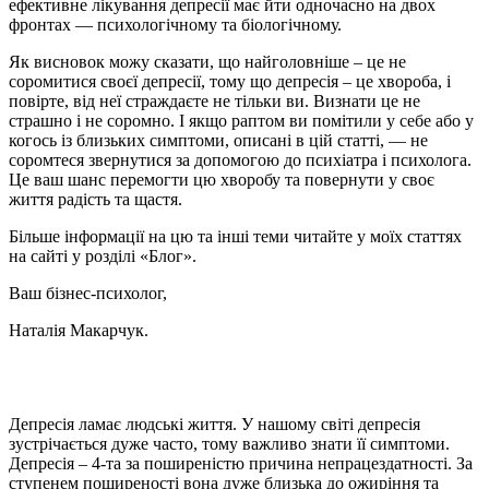
ефективне лікування депресії має йти одночасно на двох
фронтах — психологічному та біологічному.
Як висновок можу сказати, що найголовніше – це не
соромитися своєї депресії, тому що депресія – це хвороба, і
повірте, від неї страждаєте не тільки ви. Визнати це не
страшно і не соромно. І якщо раптом ви помітили у себе або у
когось із близьких симптоми, описані в цій статті, — не
соромтеся звернутися за допомогою до психіатра і психолога.
Це ваш шанс перемогти цю хворобу та повернути у своє
життя радість та щастя.
Більше інформації на цю та інші теми читайте у моїх статтях
на сайті у розділі «Блог».
Ваш бізнес-психолог,
Наталія Макарчук.
Депресія ламає людські життя. У нашому світі депресія
зустрічається дуже часто, тому важливо знати її симптоми.
Депресія – 4-та за поширеністю причина непрацездатності. За
ступенем поширеності вона дуже близька до ожиріння та