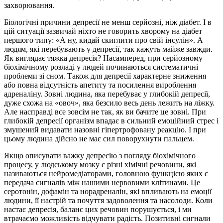
захворювання.
Біологічні причини депресії не менш серйозні, ніж діабет. І в
цій ситуації зазвичай ніхто не говорить хворому на діабет
першого типу: «А ну, кидай скиглити про свій інсулін». А
людям, які перебувають у депресії, так кажуть майже завжди.
Як виглядає тяжка депресія? Насамперед, при серйозному
біохімічному розладі у людей починаються систематичні
проблеми зі сном. Також для депресії характерне зниження
або повна відсутність апетиту та посилення вироблення
адреналіну. Зовні людина, яка перебуває у глибокій депресії,
дуже схожа на «овоч», яка безсило весь день лежить на ліжку.
Але насправді все зовсім не так, як ви бачите це зовні. При
глибокій депресії організм впадає в сильний емоційний стрес і
змушений видавати назовні гіпертрофовану реакцію. І при
цьому людина дійсно не має сил поворухнути пальцем.
Якщо описувати важку депресію з погляду біохімічного
процесу, у людському мозку є різні хімічні речовини, які
називаються нейромедіаторами, головною функцією яких є
передача сигналів між нашими нервовими клітинами. Це
серотонін, дофамін та норадреналін, які впливають на емоції
людини, її настрій та почуття задоволення та насолоди. Коли
настає депресія, баланс цих речовин порушується, і ми
втрачаємо можливість відчувати радість. Позитивні сигнали