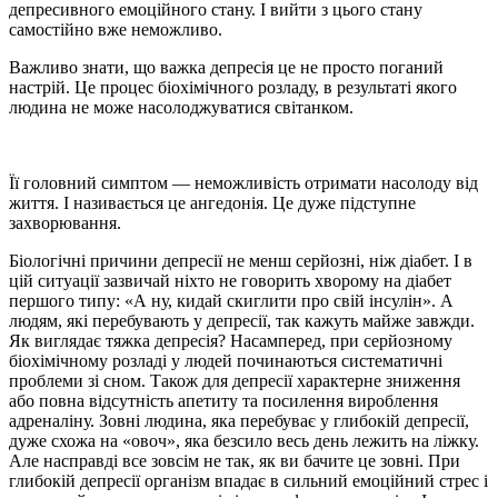
депресивного емоційного стану. І вийти з цього стану
самостійно вже неможливо.
Важливо знати, що важка депресія це не просто поганий
настрій. Це процес біохімічного розладу, в результаті якого
людина не може насолоджуватися світанком.
Її головний симптом — неможливість отримати насолоду від
життя. І називається це ангедонія. Це дуже підступне
захворювання.
Біологічні причини депресії не менш серйозні, ніж діабет. І в
цій ситуації зазвичай ніхто не говорить хворому на діабет
першого типу: «А ну, кидай скиглити про свій інсулін». А
людям, які перебувають у депресії, так кажуть майже завжди.
Як виглядає тяжка депресія? Насамперед, при серйозному
біохімічному розладі у людей починаються систематичні
проблеми зі сном. Також для депресії характерне зниження
або повна відсутність апетиту та посилення вироблення
адреналіну. Зовні людина, яка перебуває у глибокій депресії,
дуже схожа на «овоч», яка безсило весь день лежить на ліжку.
Але насправді все зовсім не так, як ви бачите це зовні. При
глибокій депресії організм впадає в сильний емоційний стрес і