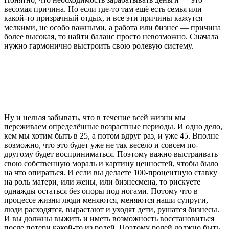
весомая причина. Но если где-то там ещё есть семья или
какой-то призрачный отдых, и все эти причины кажутся
мелкими, не особо важными, а работа или бизнес — причина
более высокая, то найти баланс просто невозможно. Сначала
нужно гармонично выстроить свою ролевую систему.
Ну и нельзя забывать, что в течение всей жизни мы
переживаем определённые возрастные периоды. И одно дело,
кем мы хотим быть в 25, а потом вдруг раз, и уже 45. Вполне
возможно, что это будет уже не так весело и совсем по-
другому будет восприниматься. Поэтому важно выстраивать
свою собственную мораль и картину ценностей, чтобы было
на что опираться. И если вы делаете 100-процентную ставку
на роль матери, или жены, или бизнесмена, то рискуете
однажды остаться без опоры под ногами. Потому что в
процессе жизни люди меняются, меняются наши супруги,
люди расходятся, вырастают и уходят дети, рушатся бизнесы.
И вы должны выжить и иметь возможность восстановиться
после потери какой-то из ролей. Поэтому ролей должно быть