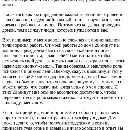
много.
После того как вы определили важность различных ролей в
вашей жизни, следующий важный этап — научиться делить
время на рабочее и личное. Потому что когда вы приходите
домой, там вас ждут люди, которые нуждаются в вас.
Вот, например, у меня довольно сложная с эмоциональной
точки зрения работа. От моей работы до дома 20 минут на
машине. Прежде чем выйти из своего кабинета после
последнего клиента, я даю себе 20 минут на то, чтобы
осмыслить свой день, записать планы на завтра и после этого
нажимаю кнопку «выкл». Таким образом, я выключаю роль
психолога и бизнес-леди. Выхожу, сажусь в машину, и там у
меня есть ещё 20 минут дороги до моего дома. Пока я еду, я
слушаю обычно какую-то успокаивающую музыку, думаю о
муже и детях, что скажу им, когда увижу, о чём спрошу. И
этих 20 минут мне обычно абсолютно достаточно, чтобы
переключиться в роль мамы и жены. Потому что именно эти
роли ждут меня дома.
Если вы придёте домой и принесёте с собой с работы весь
ворох негатива, то вы «отравите» атмосферу в доме. Дом
нужен для того, чтобы получить поддержку, а если вы
принесёте туда огонь и взрывы, ничего хорошего в ответ вы