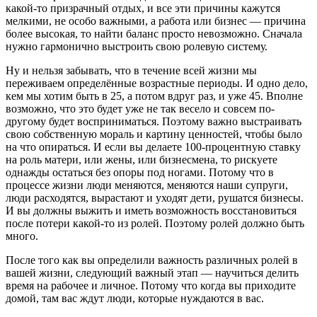
какой-то призрачный отдых, и все эти причины кажутся
мелкими, не особо важными, а работа или бизнес — причина
более высокая, то найти баланс просто невозможно. Сначала
нужно гармонично выстроить свою ролевую систему.
Ну и нельзя забывать, что в течение всей жизни мы
переживаем определённые возрастные периоды. И одно дело,
кем мы хотим быть в 25, а потом вдруг раз, и уже 45. Вполне
возможно, что это будет уже не так весело и совсем по-
другому будет восприниматься. Поэтому важно выстраивать
свою собственную мораль и картину ценностей, чтобы было
на что опираться. И если вы делаете 100-процентную ставку
на роль матери, или жены, или бизнесмена, то рискуете
однажды остаться без опоры под ногами. Потому что в
процессе жизни люди меняются, меняются наши супруги,
люди расходятся, вырастают и уходят дети, рушатся бизнесы.
И вы должны выжить и иметь возможность восстановиться
после потери какой-то из ролей. Поэтому ролей должно быть
много.
После того как вы определили важность различных ролей в
вашей жизни, следующий важный этап — научиться делить
время на рабочее и личное. Потому что когда вы приходите
домой, там вас ждут люди, которые нуждаются в вас.