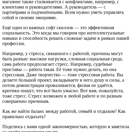
магазине также сталкивается с конфликтами, например, с
клиентами и руководителями. А руководитель — с
партнёрами и подчинёнными. Всем нужно уметь управлять
собой и своими эмоциями.
Ещё один из важных софт скиллов — это эффективная
социальность. Это когда мы говорим про интеллектуальные
навыки и способность решать сложные задачи в рамках нашей
профессии.
Например, у стресса, связанного с работой, причины могут
быть разные: высокие нагрузки, сложная социальная среда,
сама работа предполагает стресс. Например, судебные
приставы — работа такая. Её тоже нужно делать, но она
стрессовая. Даже творчество — тоже стрессовая работа. Вы
делаете большой проект, вкладываете в него душу и силы, а
потом демонстрация проваливается, фильм не удаётся,
критики пишут, что всё было ужасно. Вот вам, пожалуйста,
тоже стресс. Стресс возможен в любой работе и по разным
совершенно причинам.
Как же найти баланс между работой, семьёй и отдыхом? Как
правильно отдыхать?
Поделюсь с вами одной закономерностью, которую я заметила
на своём жизненном опыте.