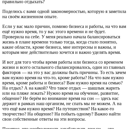
правильно отдыхать?
Поделюсь с вами одной закономерностью, которую я заметила
на своём жизненном опыте.
Если у вас мало причин, помимо бизнеса и работы, на что вам
ещё нужно время, то у вас этого времени и не будет.
Проверила на себе. У меня реально начала балансироваться
жизнь в плане времени только тогда, когда стало понятно,
какие области, кроме бизнеса, мне интересны и важны, и
которым мне действительно хочется и важно уделять время.
И вот для того чтобы время работы или бизнеса со временем
жизни и всего остального сбалансировалось, один из главных
факторов — на это у вас должны быть причины. То есть зачем
вам нужно время на что-то, кроме работы? На что вам нужно
время, кроме работы и бизнеса? Вам нужно время на семью?
На отдых? А на какой? Что такое отдых — шашлык жарить
или на пляже лежать? Нужно время на обучение, развитие,
общение? Не берём во внимание время на сон — здесь нас
держит в рамках наш организм, не спать мы не можем. А на
что ещё вам нужно время? На путешествия? На какое-то
творчество? На общение? На побыть одному? Важно найти
свои собственные ответы на эти вопросы.
Понятно, что необходимость зарабатывать деньги — это