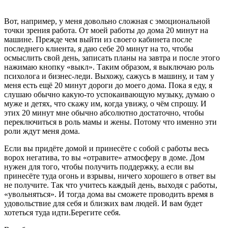
Вот, например, у меня довольно сложная с эмоциональной
точки зрения работа. От моей работы до дома 20 минут на
машине. Прежде чем выйти из своего кабинета после
последнего клиента, я даю себе 20 минут на то, чтобы
осмыслить свой день, записать планы на завтра и после этого
нажимаю кнопку «выкл». Таким образом, я выключаю роль
психолога и бизнес-леди. Выхожу, сажусь в машину, и там у
меня есть ещё 20 минут дороги до моего дома. Пока я еду, я
слушаю обычно какую-то успокаивающую музыку, думаю о
муже и детях, что скажу им, когда увижу, о чём спрошу. И
этих 20 минут мне обычно абсолютно достаточно, чтобы
переключиться в роль мамы и жены. Потому что именно эти
роли ждут меня дома.
Если вы придёте домой и принесёте с собой с работы весь
ворох негатива, то вы «отравите» атмосферу в доме. Дом
нужен для того, чтобы получить поддержку, а если вы
принесёте туда огонь и взрывы, ничего хорошего в ответ вы
не получите. Так что учитесь каждый день, выходя с работы,
«увольняться». И тогда дома вы сможете проводить время в
удовольствие для себя и близких вам людей. И вам будет
хотеться туда идти.
Берегите себя.