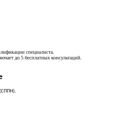
алификации специалиста.
лючает до 5 бесплатных консультаций.
е
(СППН).