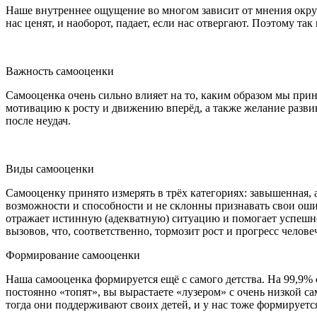
Наше внутреннее ощущение во многом зависит от мнения окруж
нас ценят, и наоборот, падает, если нас отвергают. Поэтому та
Важность самооценки
Самооценка очень сильно влияет на то, каким образом мы при
мотивацию к росту и движению вперёд, а также желание разви
после неудач.
Виды самооценки
Самооценку принято измерять в трёх категориях: завышенная, 
возможности и способности и не склонны признавать свои ош
отражает истинную (адекватную) ситуацию и помогает успешн
вызовов, что, соответственно, тормозит рост и прогресс челов
Формирование самооценки
Наша самооценка формируется ещё с самого детства. На 99,9% с
постоянно «топят», вы вырастаете «лузером» с очень низкой са
тогда они поддерживают своих детей, и у нас тоже формируется