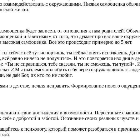
о взаимодействовать с окружающими. Низкая самооценка обычно
еческой жизни.
амооценка будет зависеть от отношения к нам родителей. Обычно
мооценкой и зависимым от того, что думает про вас ваше окружен
 высокая самооценка. Всё это происходит примерно до 5 лет.
ты сейчас всё тут испортишь, ты сейчас опять испачкаешь. Да не т
 всё равно ничего не получится». И это повторяется изо дня в де
ери: «Ты не справишься, тебе сказали, ты не сможешь, ты тупой».
 делать? Мы пытаемся полюбить себя через окружающих нас люде
и, не дай Бог, их кто-то не любит.
ями в детстве, нельзя исправить. Формирование нового ощущения
ценивать свои достижения и возможности. Перестаньте сравнив
себе с добротой и заботой. Осознание своих реальных чувств и
ращайтесь к психологу, который поможет разобраться в причина
нкой.