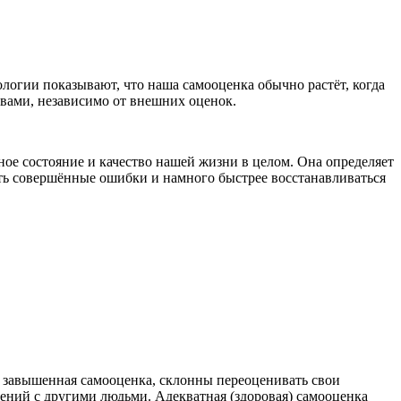
огии показывают, что наша самооценка обычно растёт, когда
ствами, независимо от внешних оценок.
ое состояние и качество нашей жизни в целом. Она определяет
ать совершённые ошибки и намного быстрее восстанавливаться
ся завышенная самооценка, склонны переоценивать свои
ний с другими людьми. Адекватная (здоровая) самооценка