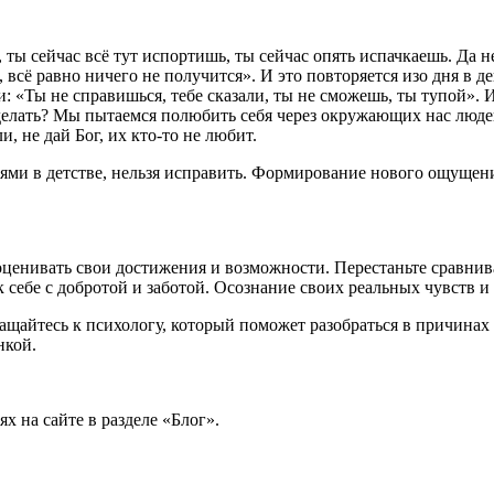
ты сейчас всё тут испортишь, ты сейчас опять испачкаешь. Да не т
 всё равно ничего не получится». И это повторяется изо дня в де
ери: «Ты не справишься, тебе сказали, ты не сможешь, ты тупой».
 делать? Мы пытаемся полюбить себя через окружающих нас люде
и, не дай Бог, их кто-то не любит.
ями в детстве, нельзя исправить. Формирование нового ощущения
ценивать свои достижения и возможности. Перестаньте сравнив
себе с добротой и заботой. Осознание своих реальных чувств и
ращайтесь к психологу, который поможет разобраться в причина
нкой.
х на сайте в разделе «Блог».