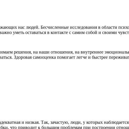
ающих нас людей. Бесчисленные исследования в области психол
к важно уметь оставаться в контакте с самим собой и своими чув
нимаем решения, на наши отношения, на внутреннее эмоциональн
ваться. Здоровая самооценка помогает легче и быстрее пережив
адекватная и низкая. Так, зачастую, люди, у которых наблюдает
ибки, что приводит к большим
проблемам при построении отноше