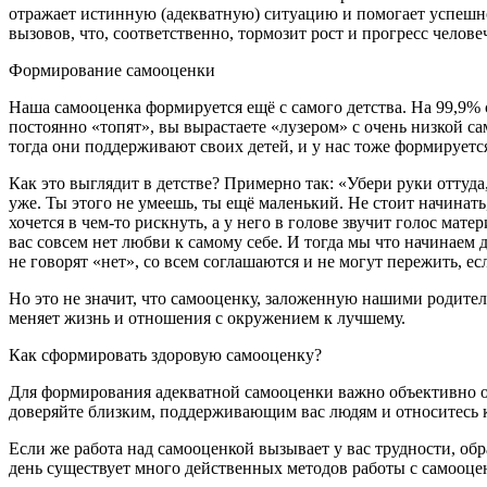
отражает истинную (адекватную) ситуацию и помогает успешн
вызовов, что, соответственно, тормозит рост и прогресс челов
Формирование самооценки
Наша самооценка формируется ещё с самого детства. На 99,9% с
постоянно «топят», вы вырастаете «лузером» с очень низкой са
тогда они поддерживают своих детей, и у нас тоже формируется
Как это выглядит в детстве? Примерно так: «Убери руки оттуда, 
уже. Ты этого не умеешь, ты ещё маленький. Не стоит начинать,
хочется в чем-то рискнуть, а у него в голове звучит голос мат
вас совсем нет любви к самому себе. И тогда мы что начинаем
не говорят «нет», со всем соглашаются и не могут пережить, есл
Но это не значит, что самооценку, заложенную нашими родител
меняет жизнь и отношения с окружением к лучшему.
Как сформировать здоровую самооценку?
Для формирования адекватной самооценки важно объективно о
доверяйте близким, поддерживающим вас людям и относитесь к 
Если же работа над самооценкой вызывает у вас трудности, об
день существует много действенных методов работы с самооце