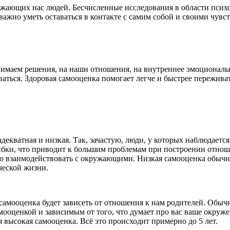
ающих нас людей. Бесчисленные исследования в области психол
к важно уметь оставаться в контакте с самим собой и своими чув
нимаем решения, на наши отношения, на внутреннее эмоциональн
ваться. Здоровая самооценка помогает легче и быстрее пережив
адекватная и низкая. Так, зачастую, люди, у которых наблюдает
ибки, что приводит к большим
проблемам при построении отноше
о взаимодействовать с окружающими. Низкая самооценка обычно
еческой жизни.
амооценка будет зависеть от отношения к нам родителей. Обычно
мооценкой и зависимым от того, что думает про вас ваше окружен
 высокая самооценка. Всё это происходит примерно до 5 лет.